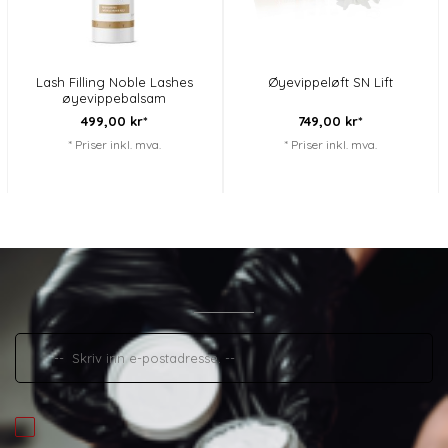
Lash Filling Noble Lashes
Øyevippeløft SN Lift
øyevippebalsam
499,
00
kr*
749,
00
kr*
* Priser inkl. mva.
* Priser inkl. mva.