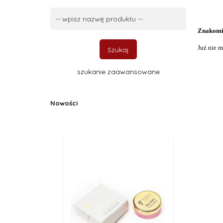
Szukaj...
Znakomit
Już nie m
Szukaj
szukanie zaawansowane
Nowości