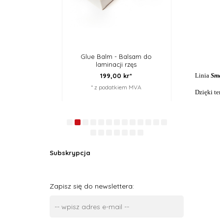
zek na hennę
Glue Balm - Balsam do
Peeling do 
laminacji rzęs
,
00
kr*
199,
00
kr*
189
Linia
Sm
datkiem MVA
* z podatkiem MVA
* z po
Dzięki t
Subskrypcja
Zapisz się do newslettera: