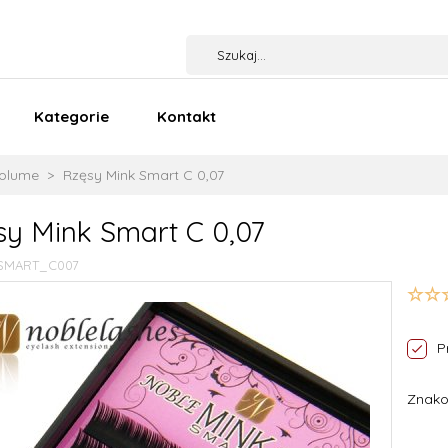
Kategorie
Kontakt
Volume
Rzęsy Mink Smart C 0,07
sy Mink Smart C 0,07
SMART_C007
P
Znako