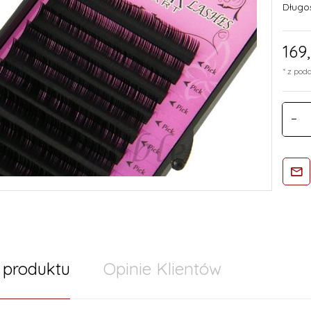
Długo
169,
* z po
 produktu
Opinie Klientów