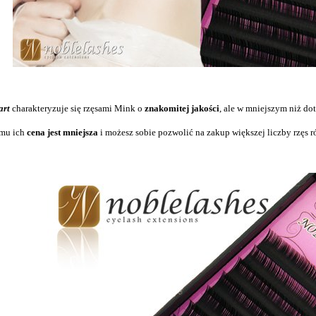
brwi Noble Brow
Mydełko do stylizacji brwi
Pędzel prost
ZOLA
białej pas
,
00
kr*
185,
00
kr*
129
art
charakteryzuje się rzęsami Mink o
znakomitej jakości
, ale w mniejszym niż d
datkiem MVA
* z podatkiem MVA
* z po
emu ich
cena jest mniejsza
i możesz sobie pozwolić na zakup większej liczby rzęs r