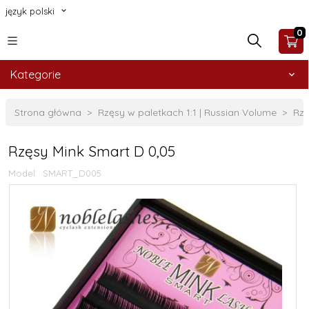
język polski
0
Kategorie
Strona główna
Rzęsy w paletkach 1:1 | Russian Volume
Rzę
Rzęsy Mink Smart D 0,05
Model:
SMART_D005