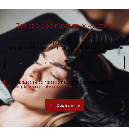
Zapisz się do naszego newslettera
Chcesz otrzymywać rabaty i wiedzieć
o promocjach jako pierwszy? Zapisz się do naszego newslettera.
Zapisując się do naszego newslettera akceptujesz nasz
Regulamin
i
Politykę Prywatności
.
Zapisz mnie