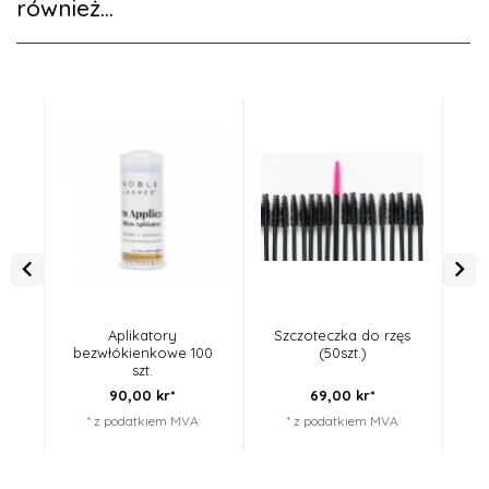
również...
Aplikatory
Szczoteczka do rzęs
Rz
bezwłókienkowe 100
(50szt.)
szt.
90,
00
kr*
69,
00
kr*
* z podatkiem MVA
* z podatkiem MVA