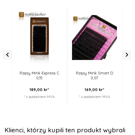
Rzęsy Mink Express C
Rzęsy Mink Smart D
R
0,15
0,07
189,
00
kr*
169,
00
kr*
* z podatkiem MVA
* z podatkiem MVA
Klienci, którzy kupili ten produkt wybrali